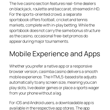
The live casino section features real‑time dealers
on blackjack, roulette and baccarat, streamed in HD.
For the sports‑oriented crowd, a separate
sportsbook offers football, cricket and tennis
markets, complete with in‑play betting. While the
sportsbook does not carry the same bonus structure
as the casino, occasional free‑bet promos do
appear during major tournaments.
Mobile Experience and Apps
Whether you prefer a native app or a responsive
browser version, casimba casino delivers a smooth
mobile experience. The HTML5‑based site adjusts
automatically to any screen size, meaning you can
play slots, live dealer games or place a sports wager
from your phone without a lag.
For iOS and Android users, a downloadable app is
available in the respective app stores. The app