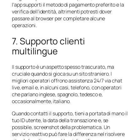
l’app supporti il metodo di pagamento preferito e la
verifica dell’identità, altrimenti potresti dover
passare al browser per completare alcune
operazioni.
7. Supporto clienti
multilingue
Il supporto è un aspetto spesso trascurato, ma
cruciale quando si gioca su un sito straniero. I
migliori operatori offrono assistenza 24/7 via chat
live, email e, in alcuni casi, telefono, con operatori
che parlano inglese, spagnolo, tedesco e,
occasionalmente, italiano.
Quando contatti il supporto, tieni a portata di mano il
tuo ID utente, la data della transazione e, se
possibile, screenshot della problematica. Un
servizio reattivo può fare la differenza nel risolvere