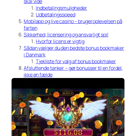
skal vide
Indbetalingsmuligheder
Udbetalingsspeed
Mobilapp og live casino – brugeroplevelsen på
farten
Sikkerhed, licensering og ansvarligt spil
Hvorfor licens er vigtig
Sådan vælger du den bedste bonus bookmaker
i Danmark
Tjekliste for valg af bonus bookmaker
Afsluttende tanker – gør bonusser til en fordel,
ikke en fælde