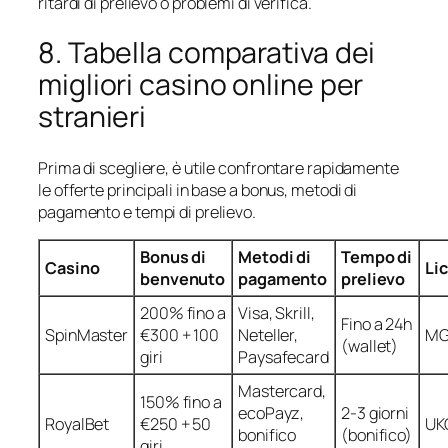
ritardi di prelievo o problemi di verifica.
8. Tabella comparativa dei
migliori casino online per
stranieri
Prima di scegliere, è utile confrontare rapidamente
le offerte principali in base a bonus, metodi di
pagamento e tempi di prelievo.
Bonus di
Metodi di
Tempo di
Casino
Li
benvenuto
pagamento
prelievo
200% fino a
Visa, Skrill,
Fino a 24h
SpinMaster
€300 + 100
Neteller,
M
(wallet)
giri
Paysafecard
Mastercard,
150% fino a
ecoPayz,
2‑3 giorni
RoyalBet
€250 + 50
UK
bonifico
(bonifico)
giri