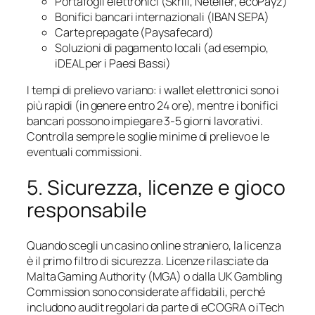
Portafogli elettronici (Skrill, Neteller, ecoPayz)
Bonifici bancari internazionali (IBAN SEPA)
Carte prepagate (Paysafecard)
Soluzioni di pagamento locali (ad esempio,
iDEAL per i Paesi Bassi)
I tempi di prelievo variano: i wallet elettronici sono i
più rapidi (in genere entro 24 ore), mentre i bonifici
bancari possono impiegare 3‑5 giorni lavorativi.
Controlla sempre le soglie minime di prelievo e le
eventuali commissioni.
5. Sicurezza, licenze e gioco
responsabile
Quando scegli un casino online straniero, la licenza
è il primo filtro di sicurezza. Licenze rilasciate da
Malta Gaming Authority (MGA) o dalla UK Gambling
Commission sono considerate affidabili, perché
includono audit regolari da parte di eCOGRA o iTech