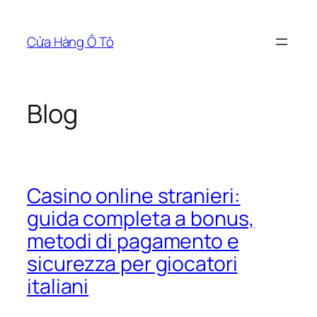
Skip
to
Cửa Hàng Ô Tô
content
Blog
Casino online stranieri:
guida completa a bonus,
metodi di pagamento e
sicurezza per giocatori
italiani