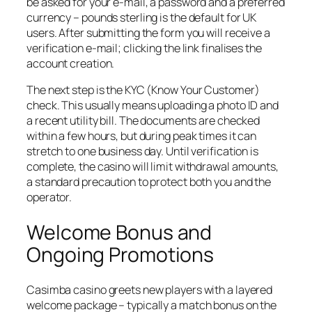
be asked for your e‑mail, a password and a preferred
currency – pounds sterling is the default for UK
users. After submitting the form you will receive a
verification e‑mail; clicking the link finalises the
account creation.
The next step is the KYC (Know Your Customer)
check. This usually means uploading a photo ID and
a recent utility bill. The documents are checked
within a few hours, but during peak times it can
stretch to one business day. Until verification is
complete, the casino will limit withdrawal amounts,
a standard precaution to protect both you and the
operator.
Welcome Bonus and
Ongoing Promotions
Casimba casino greets new players with a layered
welcome package – typically a match bonus on the