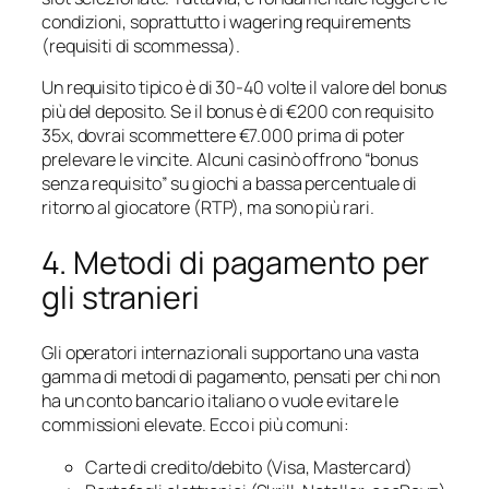
condizioni, soprattutto i
wagering requirements
(requisiti di scommessa).
Un requisito tipico è di 30‑40 volte il valore del bonus
più del deposito. Se il bonus è di €200 con requisito
35x, dovrai scommettere €7.000 prima di poter
prelevare le vincite. Alcuni casinò offrono “bonus
senza requisito” su giochi a bassa percentuale di
ritorno al giocatore (RTP), ma sono più rari.
4. Metodi di pagamento per
gli stranieri
Gli operatori internazionali supportano una vasta
gamma di metodi di pagamento, pensati per chi non
ha un conto bancario italiano o vuole evitare le
commissioni elevate. Ecco i più comuni:
Carte di credito/debito (Visa, Mastercard)