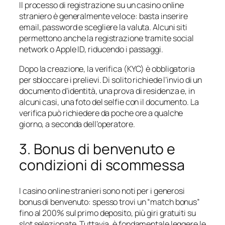
Il processo di registrazione su un casino online
straniero è generalmente veloce: basta inserire
email, password e scegliere la valuta. Alcuni siti
permettono anche la registrazione tramite social
network o Apple ID, riducendo i passaggi.
Dopo la creazione, la verifica (KYC) è obbligatoria
per sbloccare i prelievi. Di solito richiede l’invio di un
documento d’identità, una prova di residenza e, in
alcuni casi, una foto del selfie con il documento. La
verifica può richiedere da poche ore a qualche
giorno, a seconda dell’operatore.
3. Bonus di benvenuto e
condizioni di scommessa
I casino online stranieri sono noti per i generosi
bonus di benvenuto: spesso trovi un “match bonus”
fino al 200% sul primo deposito, più giri gratuiti su
slot selezionate. Tuttavia, è fondamentale leggere le