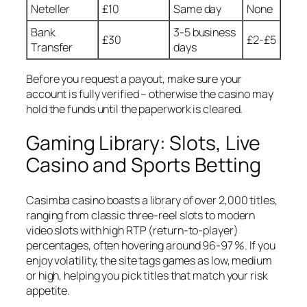
Neteller
£10
Same day
None
Bank
3‑5 business
£30
£2‑£5
Transfer
days
Before you request a payout, make sure your
account is fully verified – otherwise the casino may
hold the funds until the paperwork is cleared.
Gaming Library: Slots, Live
Casino and Sports Betting
Casimba casino boasts a library of over 2,000 titles,
ranging from classic three‑reel slots to modern
video slots with high RTP (return‑to‑player)
percentages, often hovering around 96‑97 %. If you
enjoy volatility, the site tags games as low, medium
or high, helping you pick titles that match your risk
appetite.