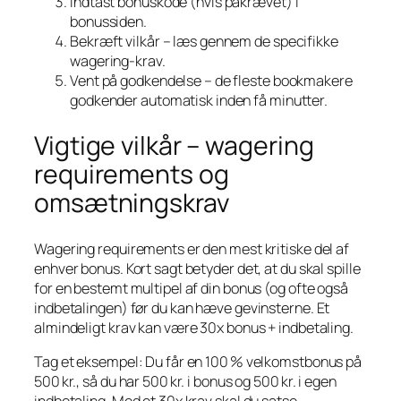
Indtast bonuskode (hvis påkrævet) i
bonussiden.
Bekræft vilkår – læs gennem de specifikke
wagering‑krav.
Vent på godkendelse – de fleste bookmakere
godkender automatisk inden få minutter.
Vigtige vilkår – wagering
requirements og
omsætningskrav
Wagering requirements er den mest kritiske del af
enhver bonus. Kort sagt betyder det, at du skal spille
for en bestemt multipel af din bonus (og ofte også
indbetalingen) før du kan hæve gevinsterne. Et
almindeligt krav kan være 30x bonus + indbetaling.
Tag et eksempel: Du får en 100 % velkomstbonus på
500 kr., så du har 500 kr. i bonus og 500 kr. i egen
indbetaling. Med et 30x krav skal du satse