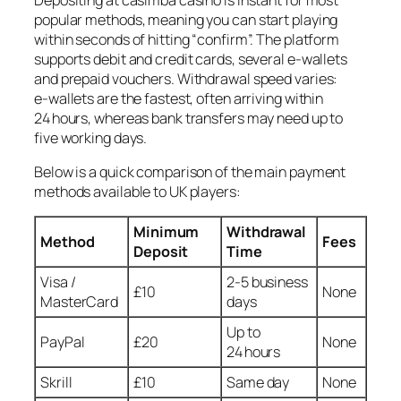
popular methods, meaning you can start playing
within seconds of hitting “confirm”. The platform
supports debit and credit cards, several e‑wallets
and prepaid vouchers. Withdrawal speed varies:
e‑wallets are the fastest, often arriving within
24 hours, whereas bank transfers may need up to
five working days.
Below is a quick comparison of the main payment
methods available to UK players:
Minimum
Withdrawal
Method
Fees
Deposit
Time
Visa /
2‑5 business
£10
None
MasterCard
days
Up to
PayPal
£20
None
24 hours
Skrill
£10
Same day
None