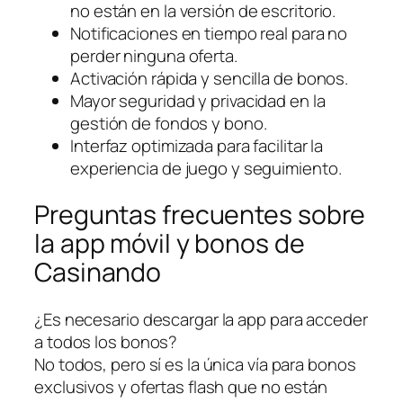
no están en la versión de escritorio.
Notificaciones en tiempo real para no
perder ninguna oferta.
Activación rápida y sencilla de bonos.
Mayor seguridad y privacidad en la
gestión de fondos y bono.
Interfaz optimizada para facilitar la
experiencia de juego y seguimiento.
Preguntas frecuentes sobre
la app móvil y bonos de
Casinando
¿Es necesario descargar la app para acceder
a todos los bonos?
No todos, pero sí es la única vía para bonos
exclusivos y ofertas flash que no están