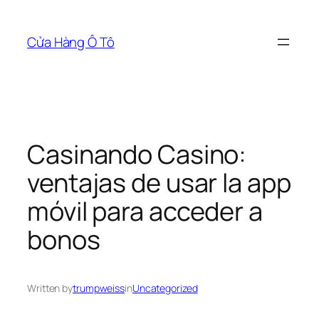
Skip
to
Cửa Hàng Ô Tô
content
Casinando Casino:
ventajas de usar la app
móvil para acceder a
bonos
Written by
trumpweiss
in
Uncategorized