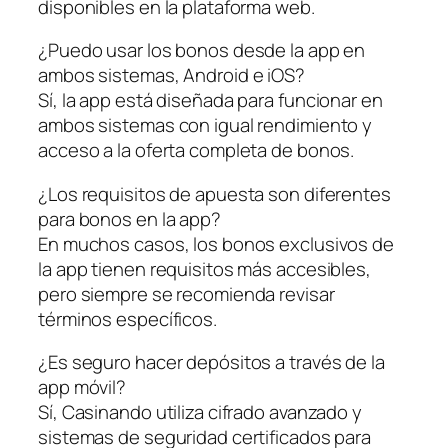
disponibles en la plataforma web.
¿Puedo usar los bonos desde la app en
ambos sistemas, Android e iOS?
Sí, la app está diseñada para funcionar en
ambos sistemas con igual rendimiento y
acceso a la oferta completa de bonos.
¿Los requisitos de apuesta son diferentes
para bonos en la app?
En muchos casos, los bonos exclusivos de
la app tienen requisitos más accesibles,
pero siempre se recomienda revisar
términos específicos.
¿Es seguro hacer depósitos a través de la
app móvil?
Sí, Casinando utiliza cifrado avanzado y
sistemas de seguridad certificados para