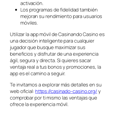
activación.
Los programas de fidelidad también
mejoran su rendimiento para usuarios
móviles.
Utilizar la app móvil de Casinando Casino es
una decisión inteligente para cualquier
jugador que busque maximizar sus
beneficios y disfrutar de una experiencia
ágil, segura y directa. Si quieres sacar
ventaja real a tus bonos y promociones, la
app es el camino a seguir.
Te invitamos a explorar más detalles en su
web oficial:
https://casinado-casino.org/
y
comprobar por ti mismo las ventajas que
ofrece la experiencia móvil.