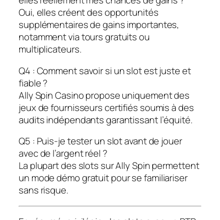
elles réellement mes chances de gains ?
Oui, elles créent des opportunités
supplémentaires de gains importantes,
notamment via tours gratuits ou
multiplicateurs.
Q4 : Comment savoir si un slot est juste et
fiable ?
Ally Spin Casino propose uniquement des
jeux de fournisseurs certifiés soumis à des
audits indépendants garantissant l’équité.
Q5 : Puis-je tester un slot avant de jouer
avec de l’argent réel ?
La plupart des slots sur Ally Spin permettent
un mode démo gratuit pour se familiariser
sans risque.