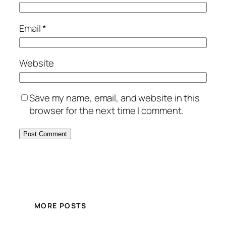
Email
*
Website
Save my name, email, and website in this
browser for the next time I comment.
MORE POSTS