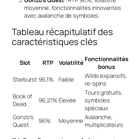
Gonzo’s Quest
: RTP 96%, volatilité
moyenne, fonctionnalités innovantes
avec avalanche de symboles.
Tableau récapitulatif des
caractéristiques clés
Fonctionnalités
Slot
RTP
Volatilité
bonus
Wilds expansifs,
Starburst
96,1%
Faible
re-spins
Tours gratuits,
Book of
96,21%
Élevée
symboles
Dead
spéciaux
Gonzo’s
Avalanche,
96%
Moyenne
Quest
multiplicateurs