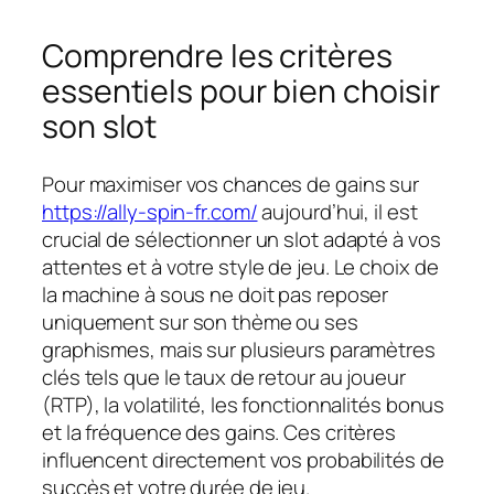
Comprendre les critères
essentiels pour bien choisir
son slot
Pour maximiser vos chances de gains sur
https://ally-spin-fr.com/
aujourd’hui, il est
crucial de sélectionner un slot adapté à vos
attentes et à votre style de jeu. Le choix de
la machine à sous ne doit pas reposer
uniquement sur son thème ou ses
graphismes, mais sur plusieurs paramètres
clés tels que le taux de retour au joueur
(RTP), la volatilité, les fonctionnalités bonus
et la fréquence des gains. Ces critères
influencent directement vos probabilités de
succès et votre durée de jeu.