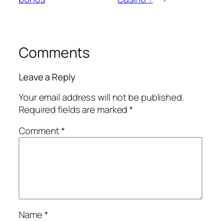
Comments
Leave a Reply
Your email address will not be published.
Required fields are marked
*
Comment
*
Name
*