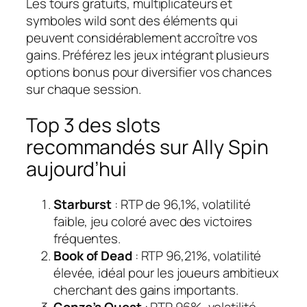
Les tours gratuits, multiplicateurs et
symboles wild sont des éléments qui
peuvent considérablement accroître vos
gains. Préférez les jeux intégrant plusieurs
options bonus pour diversifier vos chances
sur chaque session.
Top 3 des slots
recommandés sur Ally Spin
aujourd’hui
Starburst
: RTP de 96,1%, volatilité
faible, jeu coloré avec des victoires
fréquentes.
Book of Dead
: RTP 96,21%, volatilité
élevée, idéal pour les joueurs ambitieux
cherchant des gains importants.